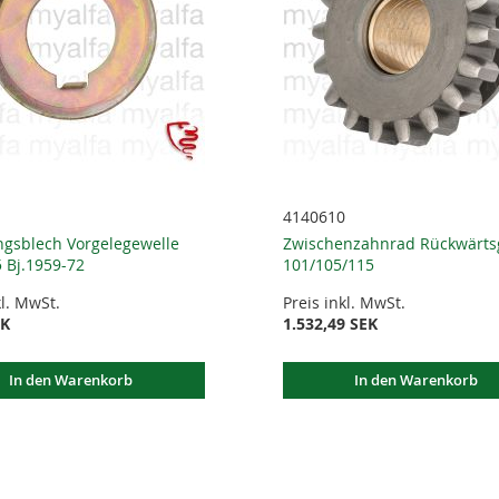
4140610
ngsblech Vorgelegewelle
Zwischenzahnrad Rückwärts
 Bj.1959-72
101/105/115
kl. MwSt.
Preis inkl. MwSt.
EK
1.532,49 SEK
In den Warenkorb
In den Warenkorb