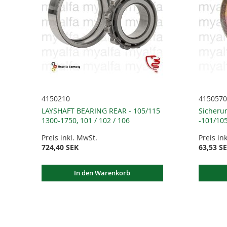
4150210
4150570
LAYSHAFT BEARING REAR - 105/115
Sicheru
1300-1750, 101 / 102 / 106
-101/105
Preis inkl. MwSt.
Preis in
724,40 SEK
63,53 S
In den Warenkorb