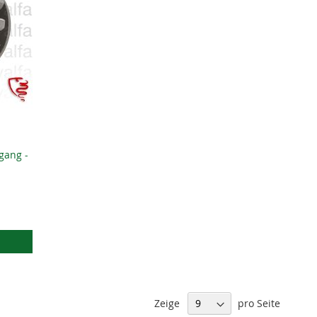
gang -
Zeige
pro Seite