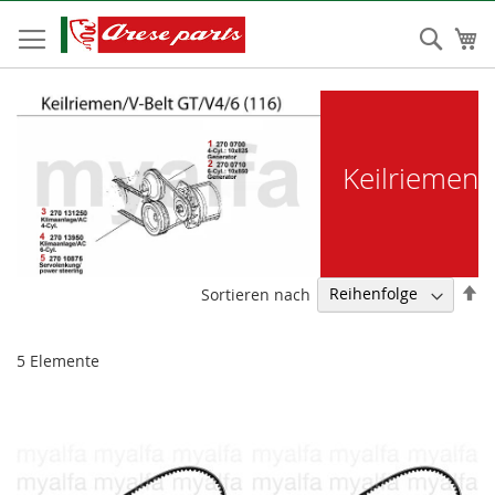
Zum
Inhalt
Sear
Me
springen
Keilriemen
Ab
Sortieren nach
so
5
Elemente