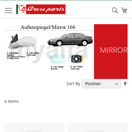
Skip
to
Sear
My
Content
MIRROR
Se
Sort By
De
Di
4
Items